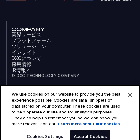
COMPANY
業界サービス
プラットフォーム
ソリューション
インサイト
DXCについて
採用情報
IR情報
© DXC TECHNOLOGY COMPANY
We use cookies on our website to provide you the best
SOCIAL
experience possible. Cookies are small snippets of
LinkedIn
data stored on your computer. These cookies are used
Facebook
to help operate our site and for analytics purposes.
Instagram
They also help us remember you so we can show you
YouTube
more relevant content.
Learn more about our cookies
COOKIES
LEGAL
PRIVACY
Cookies Settings
Accept Cookies