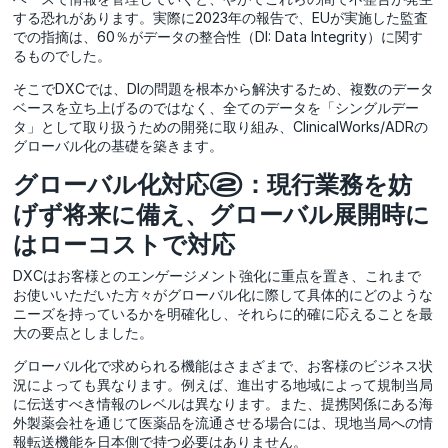
する恐れがあります。実際に2023年の報告で、EUが実施した監査
での指摘は、60％がデータの整合性（DI: Data Integrity）に関す
るものでした。
そこでDXCでは、DIの問題を根本から解決するため、複数のデータ
ベースを立ち上げるのではなく、全てのデータを「シングルデー
タ」として取り扱うための開発に取り組み、ClinicalWorks/ADRの
グローバル化の基礎を築きます。
グローバル化対応②：現行業務を妨
げず将来に備え、グローバル展開時に
はローコストで対応
DXCはお客様とのエンゲージメント強化に重点を置き、これまで
お使いいただいた方々がグローバル化に際して具体的にどのような
ニーズを持っているかを明確化し、それらに的確に応えることを最
大の要点としました。
グローバル化で求められる機能はさまざまで、お客様のビジネス状
況によっても異なります。例えば、進出する地域によって規制当局
に伝送すべき情報のレベルは異なります。また、提携関係にある海
外製薬会社を通じて医薬品を流通させる場合には、現地当局への情
報転送機能を日本側で持つ必要はありません。