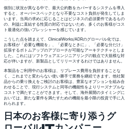
個別に状況が異なる中で、最大公約数をカバーするシステムを導入
すると、オーバースペックとなり不要なコスト負担が発生してしま
います。当局の求めに応じることはビジネスの必須要件であるもの
の、利益に直結する性質の対応ではないため、多くのお客様がコス
ト最適化の強いプレッシャーを感じています。
こうした点を踏まえて、ClinicalWorks/ADRのグローバル化では、
お客様が「必要な機能を」、「必要なときに」、「必要な分だけ」
拡張するボトムアップのアプローチが可能なアーキテクチャとしま
した。これにはソフトウェアエンジニアリングの観点で大規模な対
応が伴いますが、新製品としてリリースするわけではありません。
本製品をご利用中のお客様は、リプレース費用を負担することな
く、これまでと変わらない使い勝手で業務を継続できます。他社製
品からの乗り換えをご検討のお客様は、豊富なオプションを組み合
わせることで、現行システムと同等の機能性をよりリーズナブルな
コストで満たすことができます。そして、海外展開のタイミングに
おいては、新たな要件を満たすための機能を最小限の投資で手に入
れられます。
日本のお客様に寄り添うグ
ローバルITカンパニー