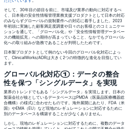
ただいています
。
そして、30年目の節目を前に、市場及び業界の動向に対応するべ
く、日本発の安全性情報管理業務支援プロダクトとして日本の対応
のみならずグローバルの規制要件への対応に着手しました。2023
年初頭に実施した顧客満足度調査や日々のお客様とのコミュニケー
ションを通して、「グローバル化」や「安全性情報管理データベー
スの機能拡充」への期待が高まっていること、なかでもグローバル
化への取り組みが急務であることが判明したためです。
日本製プロダクトとして例のない今回のグローバル化対応によっ
て、ClinicalWorks/ADRは大きく2つの特徴的な進化を目指してい
ます。
グローバル化対応①：データの整合
性を保つ「シングルデータ」を実現
業界のトレンドでもある「シングルデータ」を実現します。日本の
製薬会社が核としているデータベースはPMDA（医薬品医療機器総
合機構）の様式に合わせたものです。海外展開にあたり、FDA（米
国）やEMA（EU）など現地のレギュレーションに対応するために
別のデータベースを構築することが少なくありません。
しかし、現地のレギュレーションに対応するために、複数のデータ
ベースで情報を管理していくと、やがてこれらの間で不整合が発生