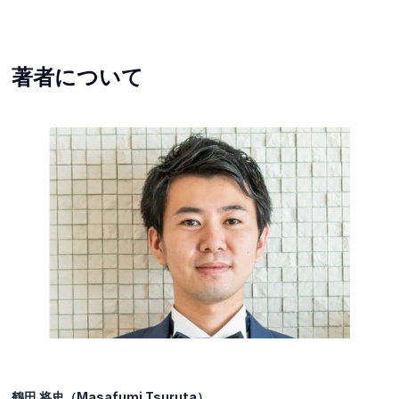
著者について
鶴田 将史（Masafumi Tsuruta）