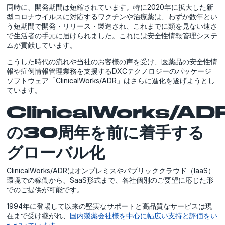
同時に、開発期間は短縮されています。特に2020年に拡大した新
型コロナウイルスに対応するワクチンや治療薬は、わずか数年とい
う短期間で開発・リリース・製造され、これまでに類を見ない速さ
で生活者の手元に届けられました。これには安全性情報管理システ
ムが貢献しています。
こうした時代の流れや当社のお客様の声を受け、医薬品の安全性情
報や症例情報管理業務を支援するDXCテクノロジーのパッケージ
ソフトウェア「ClinicalWorks/ADR」はさらに進化を遂げようとし
ています。
ClinicalWorks/AD
の30周年を前に着手する
グローバル化
ClinicalWorks/ADRはオンプレミスやパブリッククラウド（IaaS）
環境での稼働から、SaaS形式まで、各社個別のご要望に応じた形
でのご提供が可能です。
1994年に登場して以来の堅実なサポートと高品質なサービスは現
在まで受け継がれ、
国内製薬会社様を中心に幅広い支持と評価をい