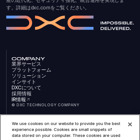
す。詳細は
dxc.com
をご覧ください。
COMPANY
業界サービス
プラットフォーム
ソリューション
インサイト
DXCについて
採用情報
IR情報
© DXC TECHNOLOGY COMPANY
We use cookies on our website to provide you the best
SOCIAL
experience possible. Cookies are small snippets of
LinkedIn
data stored on your computer. These cookies are used
Facebook